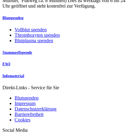
Münster, Fußweg ca. 8 Minuten) Dies ist werktags von 6 bis 24
Uhr geöffnet und steht kostenfrei zur Verfügung.
Blutspenden
Vollblut spenden
Thrombozyten spenden
Blutplasma spenden
Stammzellspende
FAQ
Infomaterial
Direkt-Links - Service für Sie
Blutspenden
Impressum
Datenschutzerklärung
Barrierefreiheit
Cookies
Social Media