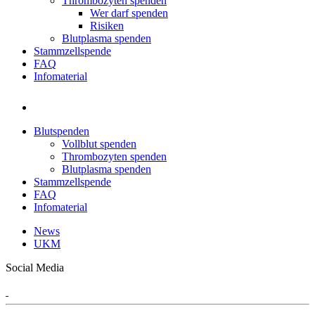
Thrombozyten spenden
Wer darf spenden
Risiken
Blutplasma spenden
Stammzellspende
FAQ
Infomaterial
Blutspenden
Vollblut spenden
Thrombozyten spenden
Blutplasma spenden
Stammzellspende
FAQ
Infomaterial
News
UKM
Social Media