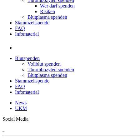
Thrombozyten spenden
Wer darf spenden
Risiken
Blutplasma spenden
Stammzellspende
FAQ
Infomaterial
Blutspenden
Vollblut spenden
Thrombozyten spenden
Blutplasma spenden
Stammzellspende
FAQ
Infomaterial
News
UKM
Social Media