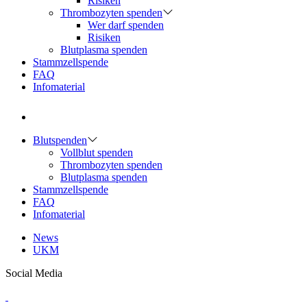
Risiken
Thrombozyten spenden
Wer darf spenden
Risiken
Blutplasma spenden
Stammzellspende
FAQ
Infomaterial
Blutspenden
Vollblut spenden
Thrombozyten spenden
Blutplasma spenden
Stammzellspende
FAQ
Infomaterial
News
UKM
Social Media